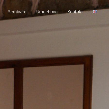
Seminare
Umgebung
Kontakt