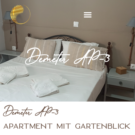
Zum
Inhalt
springen
Demeter AP-3
Demeter AP-3
APARTMENT MIT GARTENBLICK