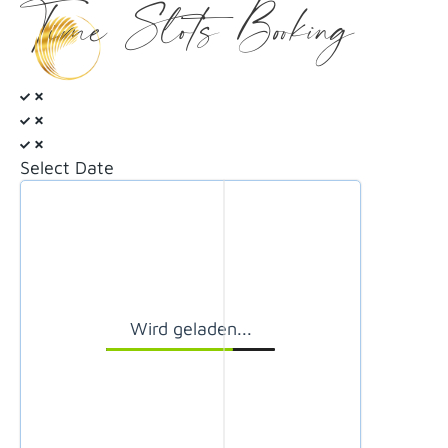
Time Slots Booking
Zum
Inhalt
springen
Select Date
Wird geladen...