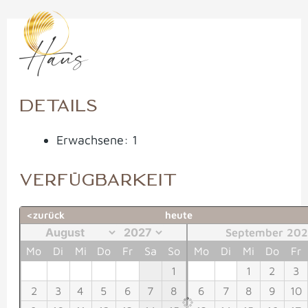
Zum
Post
Inhalt
navigation
Haus
springen
DETAILS
Erwachsene:
1
VERFÜGBARKEIT
<zurück
heute
September 20
Mo
Di
Mi
Do
Fr
Sa
So
Mo
Di
Mi
Do
Fr
1
1
2
3
2
3
4
5
6
7
8
6
7
8
9
10